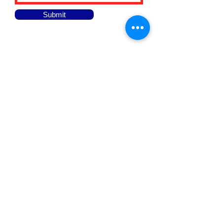
Submit
Do Not Sell My Personal Information
Πολιτική
απορρήτου
Οροι χρήσης
Accessibility Statement
© 2021 από την Tobias Solutions. Ολα τα δικαιώματα
διατηρούνται.
Ένας εργοδότης ίσης ευκαιρίας M / F / Disability / Veterans