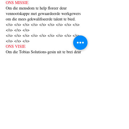
ONS MISSIE
Om die mensdom te help floreer deur
vennootskappe met gewaardeerde werkgewers
om die mees gekwalifiseerde talent te bied.
</s> </s> </s> </s> </s> </s> </s> </s> </s>
</s> </s> </s>
</s> </s> </s> </s> </s> </s> </s> </s> </s>
</s> </s> </s>
ONS VISIE
Om die Tobias Solutions-gesin uit te brei deur
die oortreding van ons klante deur
verantwoordelikheid, sedes en betroubaarheid te
oortref, terwyl ons vennote, verteenwoordigers
en kandidate 'n voortreflike toekoms gee.
Do Not Sell My Personal Information
Privaatheidsbeleid
Gebruiksvoorw