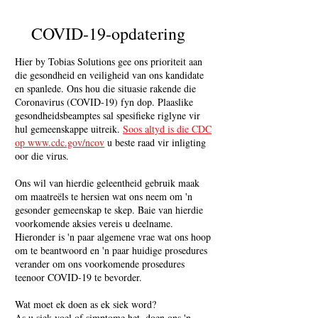
COVID-19-opdatering
Hier by Tobias Solutions gee ons prioriteit aan
die gesondheid en veiligheid van ons kandidate
en spanlede. Ons hou die situasie rakende die
Coronavirus (COVID-19) fyn dop. Plaaslike
gesondheidsbeamptes sal spesifieke riglyne vir
hul gemeenskappe uitreik.
Soos altyd is die CDC
op www.cdc.gov/ncov
u beste raad vir inligting
oor die virus.
Ons wil van hierdie geleentheid gebruik maak
om maatreëls te hersien wat ons neem om 'n
gesonder gemeenskap te skep. Baie van hierdie
voorkomende aksies vereis u deelname.
Hieronder is 'n paar algemene vrae wat ons hoop
om te beantwoord en 'n paar huidige prosedures
verander om ons voorkomende prosedures
teenoor COVID-19 te bevorder.
Wat moet ek doen as ek siek word?
As u siek voel of simptome het, doen ons 'n