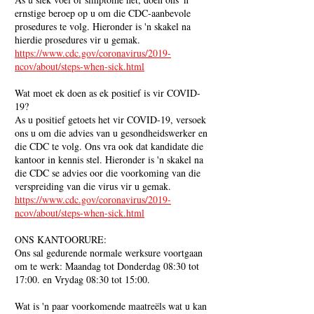
ernstige beroep op u om die CDC-aanbevole
prosedures te volg. Hieronder is 'n skakel na
hierdie prosedures vir u gemak.
https://www.cdc.gov/coronavirus/2019-
ncov/about/steps-when-sick.html
Wat moet ek doen as ek positief is vir COVID-
19?
As u positief getoets het vir COVID-19, versoek
ons ​​u om die advies van u gesondheidswerker en
die CDC te volg. Ons vra ook dat kandidate die
kantoor in kennis stel. Hieronder is 'n skakel na
die CDC se advies oor die voorkoming van die
verspreiding van die virus vir u gemak.
https://www.cdc.gov/coronavirus/2019-
ncov/about/steps-when-sick.html
ONS KANTOORURE:
Ons sal gedurende normale werksure voortgaan
om te werk: Maandag tot Donderdag 08:30 tot
17:00. en Vrydag 08:30 tot 15:00.
Wat is 'n paar voorkomende maatreëls wat u kan