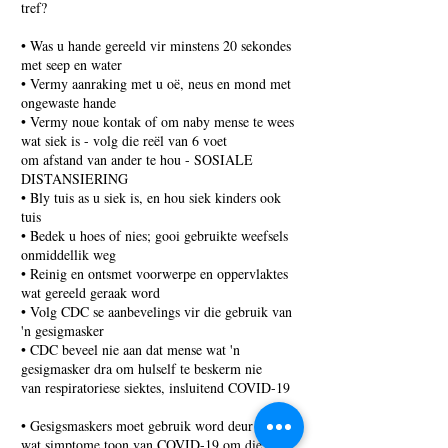
tref?
• Was u hande gereeld vir minstens 20 sekondes
met seep en water
• Vermy aanraking met u oë, neus en mond met
ongewaste hande
• Vermy noue kontak of om naby mense te wees
wat siek is - volg die reël van 6 voet
om afstand van ander te hou - SOSIALE
DISTANSIERING
• Bly tuis as u siek is, en hou siek kinders ook
tuis
• Bedek u hoes of nies; gooi gebruikte weefsels
onmiddellik weg
• Reinig en ontsmet voorwerpe en oppervlaktes
wat gereeld geraak word
• Volg CDC se aanbevelings vir die gebruik van
'n gesigmasker
• CDC beveel nie aan dat mense wat 'n
gesigmasker dra om hulself te beskerm nie
van respiratoriese siektes, insluitend COVID-19
• Gesigsmaskers moet gebruik word deur mense
wat simptome toon van COVID-19 om die