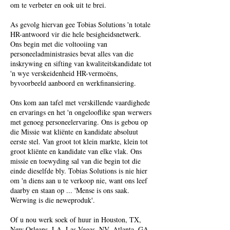
om te verbeter en ook uit te brei.
As gevolg hiervan gee Tobias Solutions 'n totale
HR-antwoord vir die hele besigheidsnetwerk.
Ons begin met die voltooiing van
personeeladministrasies bevat alles van die
inskrywing en sifting van kwaliteitskandidate tot
'n wye verskeidenheid HR-vermoëns,
byvoorbeeld aanboord en werkfinansiering.
Ons kom aan tafel met verskillende vaardighede
en ervarings en het 'n ongelooflike span werwers
met genoeg personeelervaring. Ons is gebou op
die Missie wat kliënte en kandidate absoluut
eerste stel. Van groot tot klein markte, klein tot
groot kliënte en kandidate van elke vlak. Ons
missie en toewyding sal van die begin tot die
einde dieselfde bly. Tobias Solutions is nie hier
om 'n diens aan u te verkoop nie, want ons leef
daarby en staan ​​op ... 'Mense is ons saak.
Werwing is die neweproduk'.
Of u nou werk soek of huur in Houston, TX,
New Orleans, LA, Las Vegas, NV, Atlanta, GA,