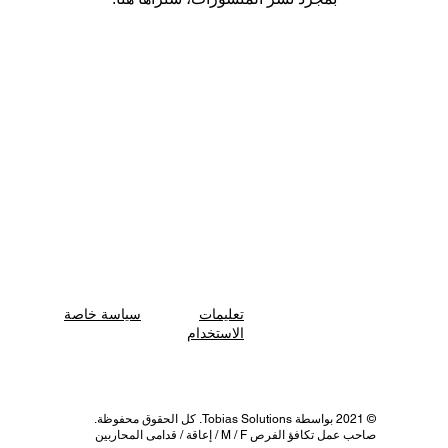
تعليمات
سياسة خاصة
Accessibility Statement
الاستخدام
CALL~TEXT~FAX:
(833) 633
-3700
© 2021 بواسطة Tobias Solutions. كل الحقوق محفوظة.
صاحب عمل تكافؤ الفرص M / F / إعاقة / قدامى المحاربين